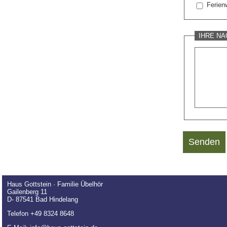
Ferien
IHRE NA
Senden
Haus Gottstein · Familie Übelhör
Gailenberg 11
D- 87541 Bad Hindelang
Telefon +49 8324 8648