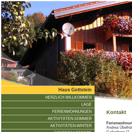
direkt zur Navigation
direkt zum Inhalt
Haus Gottstein
HERZLICH WILLKOMMEN
LAGE
FERIENWOHNUNGEN
Kontakt
AKTIVITÄTEN-SOMMER
Ferienwohnun
AKTIVITÄTEN-WINTER
Andrea Übelhö
Gailenberg 11