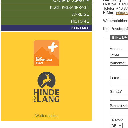
SONDERANGEBOTE
D- 87541 Bad H
BUCHUNGSANFRAGE
Telefon +49 8
E-Mail:
info@h
ANREISE
Wir empfehlen
HISTORIE
KONTAKT
Ihre Privatsphä
IHRE DA
Anrede
Vorname
*
Firma
Straße
*
Postleitzah
Wetterstation
Telefon
*