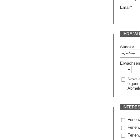
Email
*
IHRE W
Anreise
Erwachse
Newsle
eigene
Abmeld
INTERE
Ferie
Ferien
Ferien