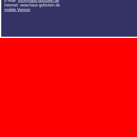
E-Mail:
info@haus-gottstein.de
Internet: www.haus-gottstein.de
mobile Version